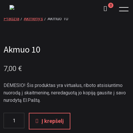
0
Pradžia
/
Akmenys
/ Akmuo 10
Akmuo 10
7,00
€
DĖMESIO! Šis produktas yra virtualus, riboto atsisiuntimo
nuorodą į skaitmeninę, neredaguotą jo kopiją gausite į savo
nurodytą El.Paštą.
Į krepšelį