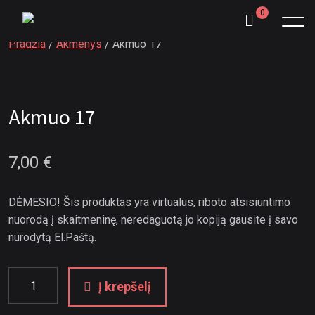
0
Pradžia
/
Akmenys
/ Akmuo 17
Akmuo 17
7,00
€
DĖMESIO! Šis produktas yra virtualus, riboto atsisiuntimo
nuorodą į skaitmeninę, neredaguotą jo kopiją gausite į savo
nurodytą El.Paštą.
Į krepšelį