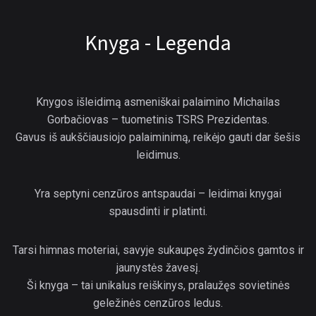
Knyga - Legenda
Knygos išleidimą asmeniškai palaimino Michailas
Gorbačiovas – tuometinis TSRS Prezidentas.
Gavus iš aukščiausiojo palaiminimą, reikėjo gauti dar šešis
leidimus.
Yra septyni cenzūros antspaudai – leidimai knygai
spausdinti ir platinti.
Tarsi himnas moteriai, savyje sukaupęs žydinčios gamtos ir
jaunystės žavesį.
Ši knyga – tai unikalus reiškinys, pralaužęs sovietinės
geležinės cenzūros ledus.