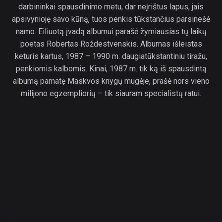
darbininkai spausdinimo metu, dar neįrištus lapus, jais
apsivynioję savo kūną, tuos penkis tūkstančius parsinešė
namo. Eiliuotą įvadą albumui parašė žymiausias tų laikų
poetas Robertas Roždestvenskis. Albumas išleistas
keturis kartus, 1987 – 1990 m. daugiatūkstantiniu tiražu,
penkiomis kalbomis. Kinai, 1987 m. tik ką iš spausdintą
albumą pamatę Maskvos knygų mugėje, prašė nors vieno
milijono egzempliorių – tik siauram specialistų ratui.