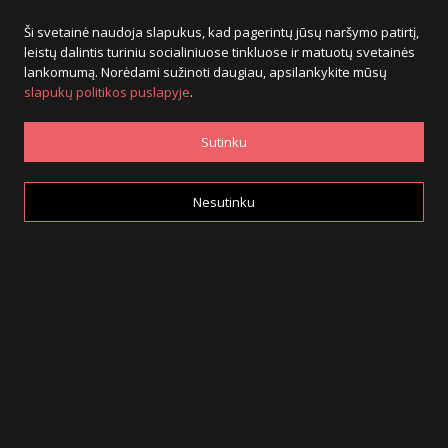
Ši svetainė naudoja slapukus, kad pagerintų jūsų naršymo patirtį,
leistų dalintis turiniu socialiniuose tinkluose ir matuotų svetainės
lankomumą. Norėdami sužinoti daugiau, apsilankykite mūsų
slapukų politikos puslapyje
.
Sutinku
Nesutinku