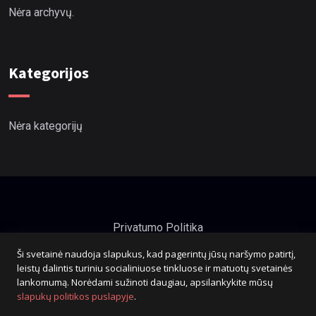
Nėra archyvų.
Kategorijos
Nėra kategorijų
Privatumo Politika
Ši svetainė naudoja slapukus, kad pagerintų jūsų naršymo patirtį,
leistų dalintis turiniu socialiniuose tinkluose ir matuotų svetainės
lankomumą. Norėdami sužinoti daugiau, apsilankykite mūsų
slapukų politikos puslapyje
.
info@dichavicius.lt