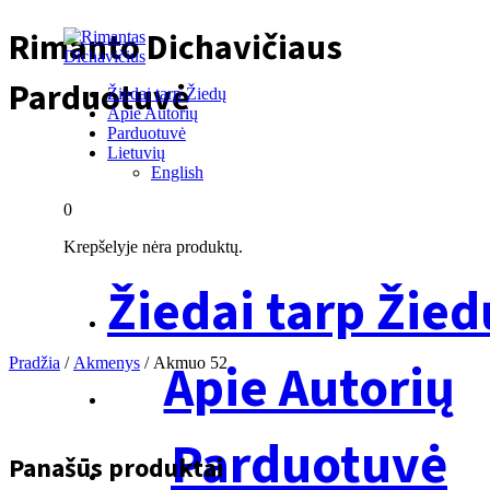
Rimanto Dichavičiaus
Parduotuvė
Žiedai tarp Žiedų
Apie Autorių
Parduotuvė
Lietuvių
English
0
Krepšelyje nėra produktų.
Žiedai tarp Žied
Apie Autorių
Pradžia
/
Akmenys
/ Akmuo 52
Parduotuvė
Panašūs produktai