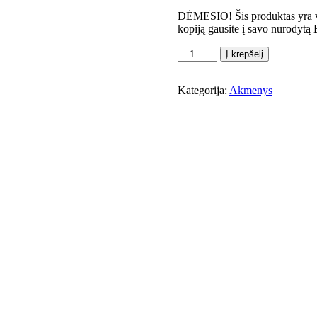
DĖMESIO! Šis produktas yra vir
kopiją gausite į savo nurodytą 
Į krepšelį
Kategorija:
Akmenys