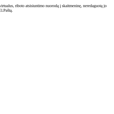
tualus, riboto atsisiuntimo nuorodą į skaitmeninę, neredaguotą jo
El.Paštą.