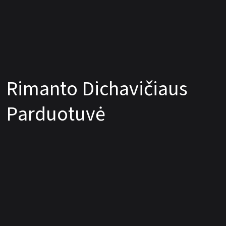
R
i
m
a
n
t
o
D
i
c
h
a
v
i
č
i
a
u
s
P
a
r
d
u
o
t
u
v
ė