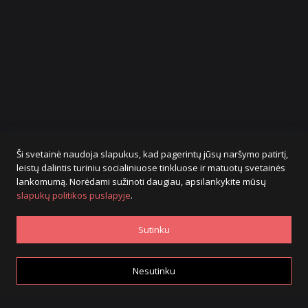
Ši svetainė naudoja slapukus, kad pagerintų jūsų naršymo patirtį,
leistų dalintis turiniu socialiniuose tinkluose ir matuotų svetainės
lankomumą. Norėdami sužinoti daugiau, apsilankykite mūsų
slapukų politikos puslapyje
.
Sutinku
Nesutinku